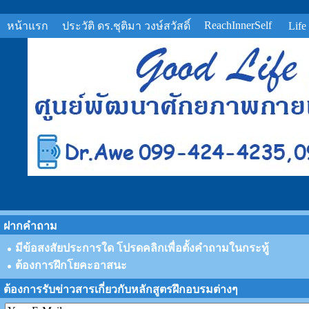
ReachInnerSelf
หน้าแรก
ประวัติ ดร.ชุติมา วงษ์สวัสดิ์
Life
ฝากคำถาม
มีข้อสงสัยประการใด โปรดคลิกเพื่อตั้งคำถามในกระทู้
ต้องการฝึกโยคะอาสนะ
ต้องการรับข่าวสารเกี่ยวกับหลักสูตรฝึกอบรมต่างๆ