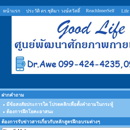
ReachInnerSelf
หน้าแรก
ประวัติ ดร.ชุติมา วงษ์สวัสดิ์
Life
ฝากคำถาม
มีข้อสงสัยประการใด โปรดคลิกเพื่อตั้งคำถามในกระทู้
ต้องการฝึกโยคะอาสนะ
ต้องการรับข่าวสารเกี่ยวกับหลักสูตรฝึกอบรมต่างๆ