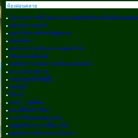
ห้องผ่อนคลาย
โปรแกรมการฝึกโยคะตามแนวพุทธจิตวิทยาเพื่อเพิ่มพฤฒพลังใ
เมื่อเจอความทุกข์
ออกกำลังกายสำหรับผู้สูงอายุ
โยคะนิทรา
แนวทางการบริหารความสุข-สำเร็จ
ใจคนซนเหมือนลิง
เทคนิคการระงับความใจร้อนจนร้อนใจ
ควร ออกกำลังกาย
ก่อนจะพูดเสียดสีผู้อื่น
มดกับน้ำ
ใจเบาๆ
"แอบ"...อยู่มั้ยคะ
อย่างนี้ต้องทำใจค่ะ
มาเอาใจสมองกันเถอะค่ะ
เหตุผลสิบประการที่ต้อง "ยิ้ม"
เทคนิคการบริหารความโกรธ 4