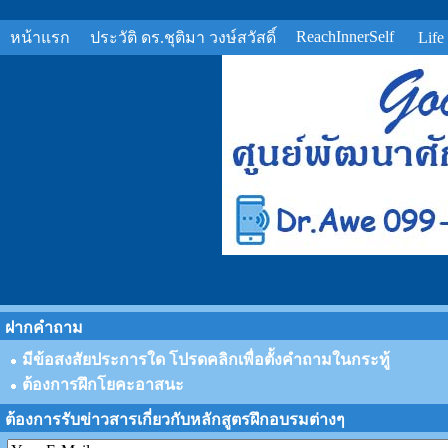
ReachInnerSelf
หน้าแรก
ประวัติ ดร.ชุติมา วงษ์สวัสดิ์
Life
ฝากคำถาม
มีข้อสงสัยประการใด โปรดคลิกเพื่อตั้งคำถามในกระทู้
ต้องการฝึกโยคะอาสนะ
ต้องการรับข่าวสารเกี่ยวกับหลักสูตรฝึกอบรมต่างๆ