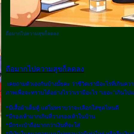
ถือมากไปความสุขก็ลดลง
ถือมากไปความสุขก็ลดลง
เคยถามตัวเองกันบ้างมั้ยคะ ว่าชีวิตเรามีอะไรที่เกินค
ภาพเพื่อจะทราบได้อย่างไรว่าเรามีอะไร “เยอะ"เกินไปแล้
*มีเสื้อผ้าเต็มตู้ แต่ไม่ทราบว่าจะเลือกใส่ชุดไหนดี
*มีรองเท้ามากเกินที่วางรองเท้าในบ้าน
*มีกระเป๋าถือมากกว่าเงินที่จะใส่
*มีเงินในธนาคารแบบไม่ทราบว่ามีเท่าไหร่ หรือลืมเงิ