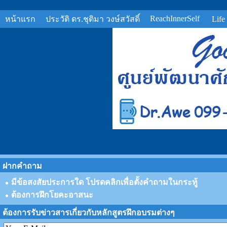
ReachInnerSelf
หน้าแรก
ประวัติ ดร.ชุติมา วงษ์สวัสดิ์
Life
ฝากคำถาม
มีข้อสงสัยประการใด โปรดคลิกเพื่อตั้งคำถามในกระทู้
ต้องการฝึกโยคะอาสนะ
ต้องการรับข่าวสารเกี่ยวกับหลักสูตรฝึกอบรมต่างๆ