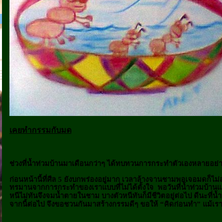
เคยทำกรรมกับมด
ช่วงที่น้ำท่วมบ้านมาเดือนกว่าๆ ได้ทบทวนการกระทำตัวเองหลายอย่
ก่อนหน้านี้ที่ศีล
5
ยังบกพร่องอยู่มาก เวลาล้างจานชามพอเจอมดก็ไม่
ทรมานจากการกระทำของเราแบบที่ไม่ได้ตั้งใจ
พอวันที่น้ำท่วมบ้านแ
หนีไม่ทันจึงจมน้ำตายในชาม บางตัวหนีทันก็มีชีวิตอยู่ต่อไป
ดีนะที่น
จากนี้ต่อไป จึงขอชวนกันมาสร้างกรรมดีๆ ขอให้ “คิดก่อนทำ”
แม้เร