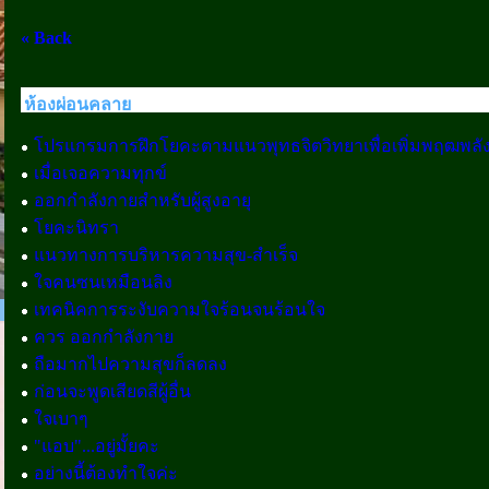
« Back
ห้องผ่อนคลาย
โปรแกรมการฝึกโยคะตามแนวพุทธจิตวิทยาเพื่อเพิ่มพฤฒพลังใ
เมื่อเจอความทุกข์
ออกกำลังกายสำหรับผู้สูงอายุ
โยคะนิทรา
แนวทางการบริหารความสุข-สำเร็จ
ใจคนซนเหมือนลิง
เทคนิคการระงับความใจร้อนจนร้อนใจ
ควร ออกกำลังกาย
ถือมากไปความสุขก็ลดลง
ก่อนจะพูดเสียดสีผู้อื่น
ใจเบาๆ
"แอบ"...อยู่มั้ยคะ
อย่างนี้ต้องทำใจค่ะ