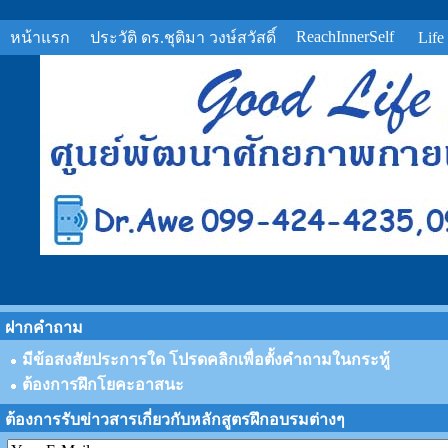
ReachInnerSelf
หน้าแรก
ประวัติ ดร.ชุติมา วงษ์สวัสดิ์
Life
ฝากคำถาม
มีข้อสงสัยประการใด โปรดคลิกเพื่อตั้งคำถามในกระทู้
ต้องการฝึกโยคะอาสนะ
ต้องการรับข่าวสารเกี่ยวกับหลักสูตรฝึกอบรมต่างๆ