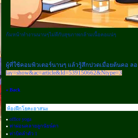
ก้มหน้าทำงานนานๆไม่ดีกับสุขภาพกล้ามเนื้อคอแน่ๆ
ผู้ที่ใช้คอมพิวเตอร์นานๆ แล้วรู้สึกปวดเมื่อยต้นคอ 
lay=show&ac=article&Id=539150662&Ntype=3
« Back
ห้องฝึกโยคะอาสนะ
office yoga
ท่าผ่อนคลายลูกนัยน์ตา
ท่าบิดลำตัว 1