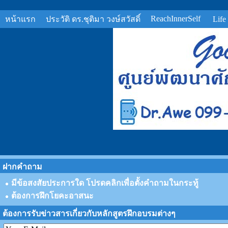
ReachInnerSelf
หน้าแรก
ประวัติ ดร.ชุติมา วงษ์สวัสดิ์
Life
ฝากคำถาม
มีข้อสงสัยประการใด โปรดคลิกเพื่อตั้งคำถามในกระทู้
ต้องการฝึกโยคะอาสนะ
ต้องการรับข่าวสารเกี่ยวกับหลักสูตรฝึกอบรมต่างๆ