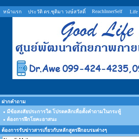
ReachInnerSelf
หน้าแรก
ประวัติ ดร.ชุติมา วงษ์สวัสดิ์
Life
ฝากคำถาม
มีข้อสงสัยประการใด โปรดคลิกเพื่อตั้งคำถามในกระทู้
ต้องการฝึกโยคะอาสนะ
ต้องการรับข่าวสารเกี่ยวกับหลักสูตรฝึกอบรมต่างๆ