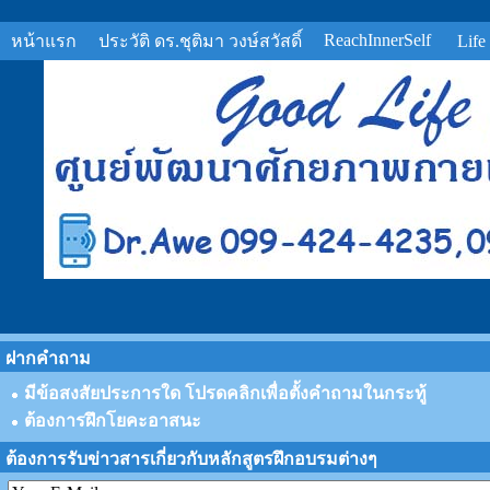
ReachInnerSelf
หน้าแรก
ประวัติ ดร.ชุติมา วงษ์สวัสดิ์
Life
ฝากคำถาม
มีข้อสงสัยประการใด โปรดคลิกเพื่อตั้งคำถามในกระทู้
ต้องการฝึกโยคะอาสนะ
ต้องการรับข่าวสารเกี่ยวกับหลักสูตรฝึกอบรมต่างๆ