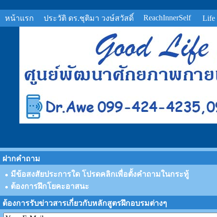
ReachInnerSelf
หน้าแรก
ประวัติ ดร.ชุติมา วงษ์สวัสดิ์
Life
ฝากคำถาม
มีข้อสงสัยประการใด โปรดคลิกเพื่อตั้งคำถามในกระทู้
ต้องการฝึกโยคะอาสนะ
ต้องการรับข่าวสารเกี่ยวกับหลักสูตรฝึกอบรมต่างๆ