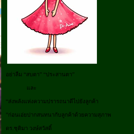
อย่าลืม “สบตา” “ประสานตา”
และ
“ส่งพลังแห่งความปรารถนาดีไปยังลูกค้า
”ก่อนเอ่ยปากสนทนากับลูกค้าด้วยความสุภาพ
ดร.ชุติมา วงษ์สวัสดิ์