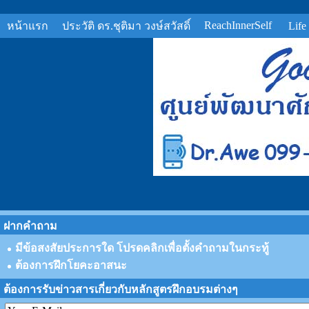
ReachInnerSelf
หน้าแรก
ประวัติ ดร.ชุติมา วงษ์สวัสดิ์
Life
ฝากคำถาม
มีข้อสงสัยประการใด โปรดคลิกเพื่อตั้งคำถามในกระทู้
ต้องการฝึกโยคะอาสนะ
ต้องการรับข่าวสารเกี่ยวกับหลักสูตรฝึกอบรมต่างๆ