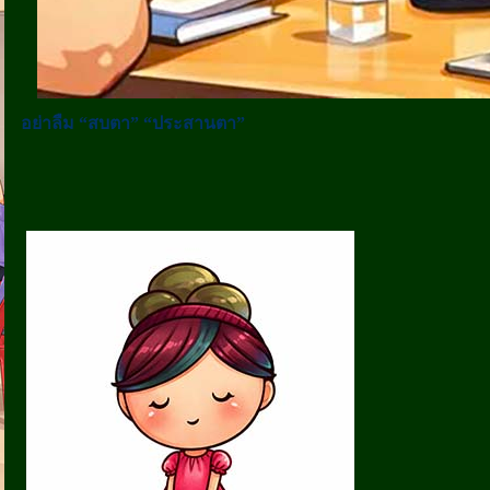
อย่าลืม “สบตา” “ประสานตา”