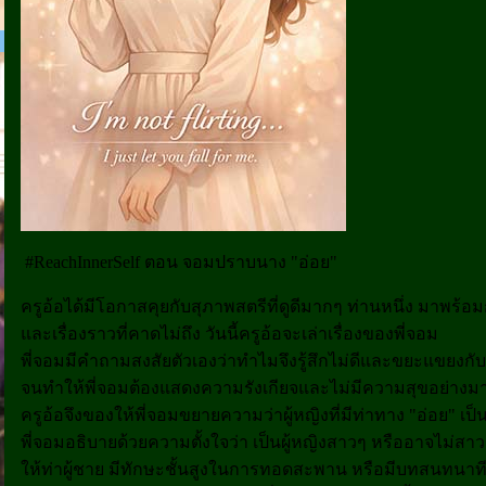
#ReachInnerSelf ตอน จอมปราบนาง "อ่อย"
ครูอ้อได้มีโอกาสคุยกับสุภาพสตรีที่ดูดีมากๆ ท่านหนึ่ง มาพ
และเรื่องราวที่คาดไม่ถึง วันนี้ครูอ้อจะเล่าเรื่องของพี่จอม
พี่จอมมีคำถามสงสัยตัวเองว่าทำไมจึงรู้สึกไม่ดีและขยะแขยงกับผ
จนทำให้พี่จอมต้องแสดงความรังเกียจและไม่มีความสุขอย่างมาก 
ครูอ้อจึงของให้พี่จอมขยายความว่าผู้หญิงที่มีท่าทาง "อ่อย" เป็
พี่จอมอธิบายด้วยความตั้งใจว่า เป็นผู้หญิงสาวๆ หรืออาจไม่สาวก็ไ
ให้ท่าผู้ชาย มีทักษะชั้นสูงในการทอดสะพาน หรือมีบทสนทนาที