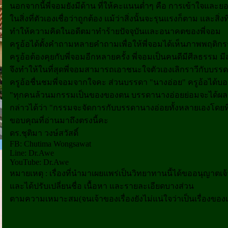
นอกจากนี้พี่จอมยังมีด้าน ที่ให้คะแนนต่ำๆ คือ การเข้าใจและยอมรับผ
ในสิ่งที่ตัวเองเชื่อว่าถูกต้อง แม้ว่าสิ่งนั้นจะรุนแรงก็ตาม และส
ทำให้ความคิดในอดีตมาทำร้ายปัจจุบันและอนาคตของพี่จอม
ครูอ้อได้ตั้งคำถามหลายคำถามเพื่อให้พี่จอมได้เห็นภาพพฤติกร
ครูอ้อต้องคุยกับพี่จอมอีกหลายครั้ง พี่จอมเป็นคนดีมีศีลธรรม ม
จึงทำให้ในที่สุดพี่จอมสามารถเอาชนะใจตัวเองเลิกราวีกับบรรดานาง
ครูอ้อชื่นชมพี่จอมจากใจคะ ส่วนบรรดา "นางอ่อย" ครูอ้อได้บอ
"ทุกคนล้วนมกรรมเป็นของของตน บรรดานางอ่อยย่อมจะได้ผลต
กล่าวได้ว่า "กรรมจะจัดการกับบรรดานางอ่อยทั้งหลายเองโดยท
ขอบคุณที่อ่านมาถึงตรงนี้คะ
ดร.ชุติมา วงษ์สวัสดิ์
FB: Chutima Wongsawat
Line: Dr.Awe
YouTube: Dr.Awe
หมายเหตุ : เรื่องที่นำมาเผยแพร่เป็นวิทยาทานนี้ได้ขออนุญาตเจ้
และได้ปรับเปลี่ยนชื่อ เนื้อหา และรายละเอียดบางส่วน
ตามความเหมาะสม(จนเจ้าของเรื่องยังไม่แน่ใจว่าเป็นเรื่องของ