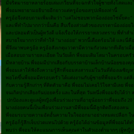
มีจริตมารยาหลายร้อยเล่มเกวียนที่จะฉกหัวใจผู้ชายทั้งโสดแล
พี่จอมพยายามอธิบายอีกยาวแต่ครูอ้อขอสรุปเพียงเท่านี้
ครูอ้อจึงสอบถามเพิ่มเติมว่า "แค่ไม่ชอบพวกน้องอ่อยใช่มั๊ยคะ
และพี่ทำไปมากกว่านั้นคือ สืบเรื่องส่วนตัวของบรรดาน้องอ่อยใกล
และปลอมตัวเป็นผู้หวังดี แจ้งเรื่องให้ภรรยาหลวงทราบ พี่ทำสำเ
สบายใจมากกว่าที่ทำให้ "นางอ่อย" พวกนี้เดือดร้อนได้ และนี่คือค
พี่จึงมาพบครูอ้อ ครูอ้อสังเกตุแววตามีความกังวลมากทีเดียวเมื่อ
เมื่อสอบถามรายละเอียด ในวัยเด็ก พี่จอมเติมโตมาในครอบครัวท
มีหลายบ้าน พี่จอมมีปากเสียงกับบรรดาบ้านเล็กบ้านน้อยของคุณพ่
พี่จอมเล่าให้ฟังถึงความรู้สึกที่จอมสงสารแม่ในวันที่ต้องเผชิญ
พอโดขึ้นพี่จอมมีครอบครัว ได้แต่งงานกับผู้ชายที่พี่จอมรัก แต่สิ่
กับความรู้สึกเก่าๆ ที่ติดตัวมาคือ พี่จอมไม่เคยไว้ใจสามีเลย 
จนเกิดปากเสียงกันบ่อยครั้ง และในที่สุด วันหนึ่งพี่จอมจับได้ว่า
ปกป้องและดูแลผู้หญิงเพื่อนร่วมงานที่อายุน้อยกว่าพี่จอมถึง 20 ปี 
นางอ่อยคนนี้เป็นเพื่อนร่วมงานสามีพี่จอมนี้มีลูกติดถึงสองคน
พี่จอมระบายความอัดอั้นความในใจออกมาอย่างหมดเปลือก ในฐาน
ครูอ้อก็รู้สึกเจ็บปวดแทนไปด้วย ครู้อ้อได้อ่านข้อมูลที่พี่จอมได้
พบว่า พี่จอมให้คะแนนการเห็นคุณค่าในตัวเองต่ำมากๆ (ผู้หญิงท