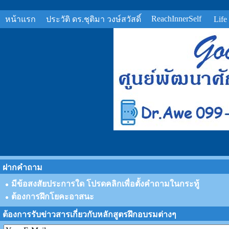
ReachInnerSelf
หน้าแรก
ประวัติ ดร.ชุติมา วงษ์สวัสดิ์
Life
ฝากคำถาม
มีข้อสงสัยประการใด โปรดคลิกเพื่อตั้งคำถามในกระทู้
ต้องการฝึกโยคะอาสนะ
ต้องการรับข่าวสารเกี่ยวกับหลักสูตรฝึกอบรมต่างๆ