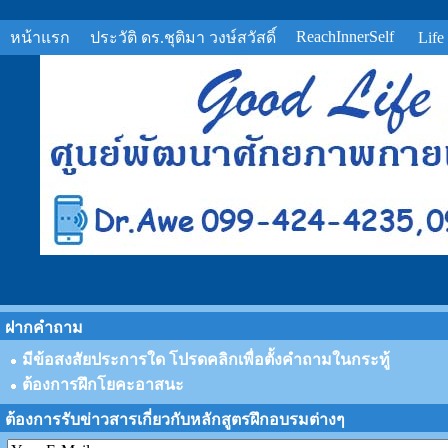
ReachInnerSelf
หน้าแรก
ประวัติ ดร.ชุติมา วงษ์สวัสดิ์
Life
ฝากคำถาม
มีข้อสงสัยประการใด โปรดคลิกเพื่อตั้งคำถามในกระทู้
ต้องการฝึกโยคะอาสนะ
ต้องการรับข่าวสารเกี่ยวกับหลักสูตรฝึกอบรมต่างๆ