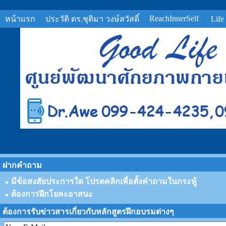
ReachInnerSelf
หน้าแรก
ประวัติ ดร.ชุติมา วงษ์สวัสดิ์
Life
ฝากคำถาม
มีข้อสงสัยประการใด โปรดคลิกเพื่อตั้งคำถามในกระทู้
ต้องการฝึกโยคะอาสนะ
ต้องการรับข่าวสารเกี่ยวกับหลักสูตรฝึกอบรมต่างๆ