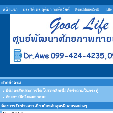
ReachInnerSelf
หน้าแรก
ประวัติ ดร.ชุติมา วงษ์สวัสดิ์
Life
ฝากคำถาม
มีข้อสงสัยประการใด โปรดคลิกเพื่อตั้งคำถามในกระทู้
ต้องการฝึกโยคะอาสนะ
ต้องการรับข่าวสารเกี่ยวกับหลักสูตรฝึกอบรมต่างๆ