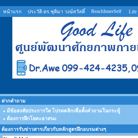
ReachInnerSelf
หน้าแรก
ประวัติ ดร.ชุติมา วงษ์สวัสดิ์
Life
ฝากคำถาม
มีข้อสงสัยประการใด โปรดคลิกเพื่อตั้งคำถามในกระทู้
ต้องการฝึกโยคะอาสนะ
ต้องการรับข่าวสารเกี่ยวกับหลักสูตรฝึกอบรมต่างๆ